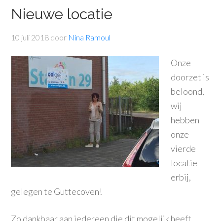
Nieuwe locatie
10 juli 2018
door
Nina Ramoul
Onze
doorzet is
beloond,
wij
hebben
onze
vierde
locatie
erbij,
gelegen te Guttecoven!
Zo dankbaar aan iedereen die dit mogelijk heeft