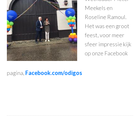
Meekels en
Roseline Ramoul.
Het was een groot
feest, voor meer
sfeer impressie kijk
op onze Facebook
pagina,
Facebook.com/odigos