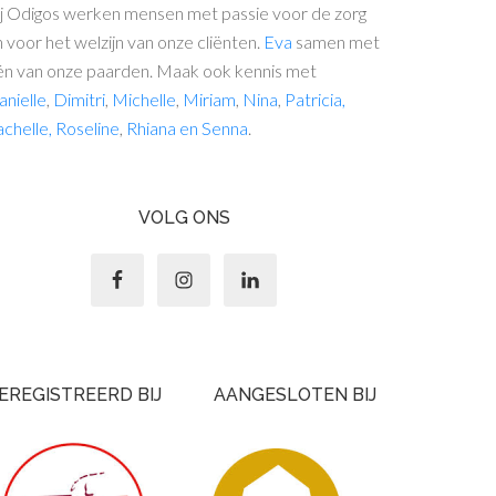
ij Odigos werken mensen met passie voor de zorg
 voor het welzijn van onze cliënten.
Eva
samen met
én van onze paarden. Maak ook kennis met
nielle
,
Dimitri
,
Michelle
,
Miriam
,
Nina
,
Patricia
,
achelle,
Roseline
,
Rhiana
en
Senna
.
VOLG ONS
EREGISTREERD BIJ
AANGESLOTEN BIJ