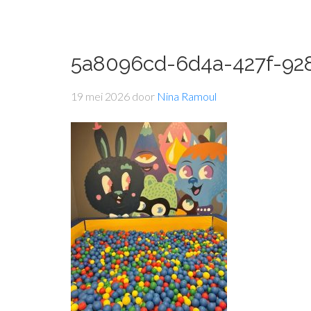
5a8096cd-6d4a-427f-92
19 mei 2026
door
Nina Ramoul