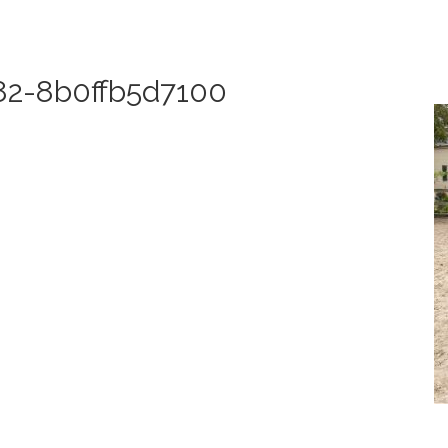
82-8b0ffb5d7100