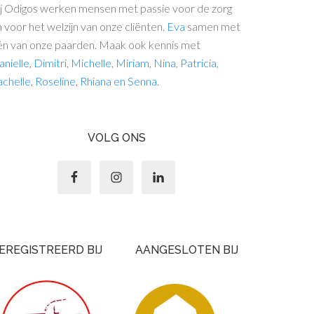
ij Odigos werken mensen met passie voor de zorg
 voor het welzijn van onze cliënten.
Eva
samen met
én van onze paarden. Maak ook kennis met
nielle
,
Dimitri
,
Michelle
,
Miriam
,
Nina
,
Patricia
,
achelle,
Roseline
,
Rhiana
en
Senna
.
VOLG ONS
EREGISTREERD BIJ
AANGESLOTEN BIJ