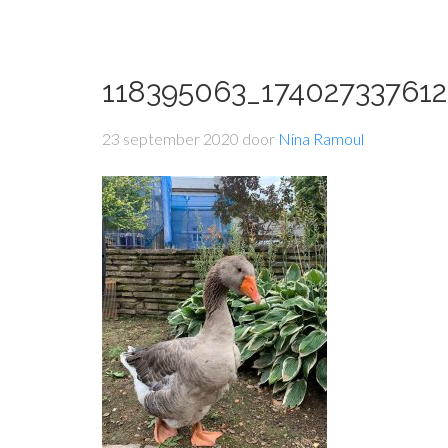
118395063_17402733761
23 september 2020
door
Nina Ramoul